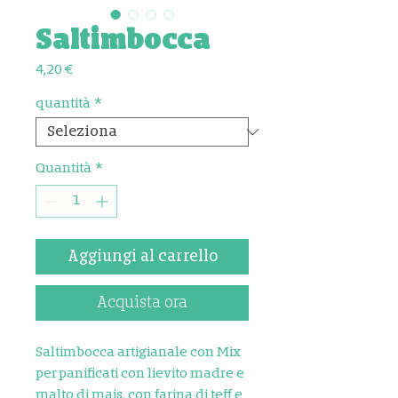
Saltimbocca
Prezzo
4,20 €
quantità
*
Quantità
*
Aggiungi al carrello
Acquista ora
Saltimbocca artigianale con Mix
per panificati con lievito madre e
malto di mais, con farina di teff e